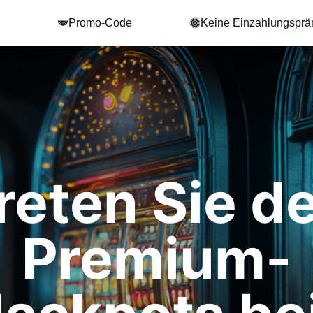
Promo-Code
Keine Einzahlungsprä
reten Sie d
Premium-