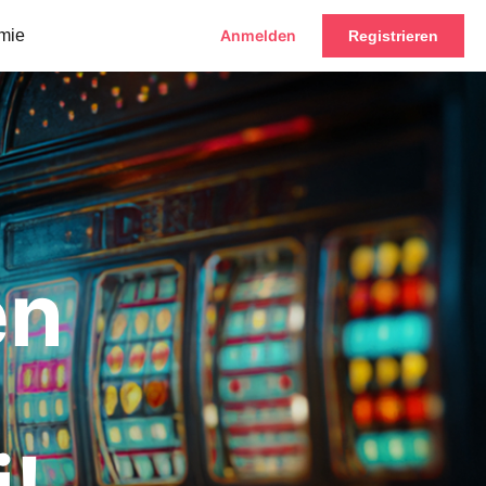
mie
Anmelden
Registrieren
en