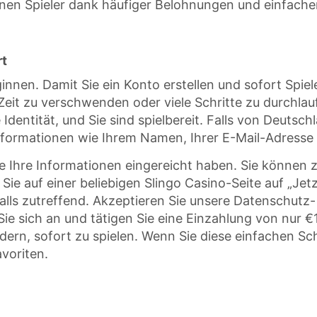
nen Spieler dank häufiger Belohnungen und einfacher
rt
ginnen. Damit Sie ein Konto erstellen und sofort Spie
g, Zeit zu verschwenden oder viele Schritte zu durchl
e Identität, und Sie sind spielbereit. Falls von Deuts
nformationen wie Ihrem Namen, Ihrer E-Mail-Adresse
e Ihre Informationen eingereicht haben. Sie können 
n Sie auf einer beliebigen Slingo Casino-Seite auf „Je
lls zutreffend. Akzeptieren Sie unsere Datenschutz- u
e sich an und tätigen Sie eine Einzahlung von nur €10,
ndern, sofort zu spielen. Wenn Sie diese einfachen Sch
voriten.