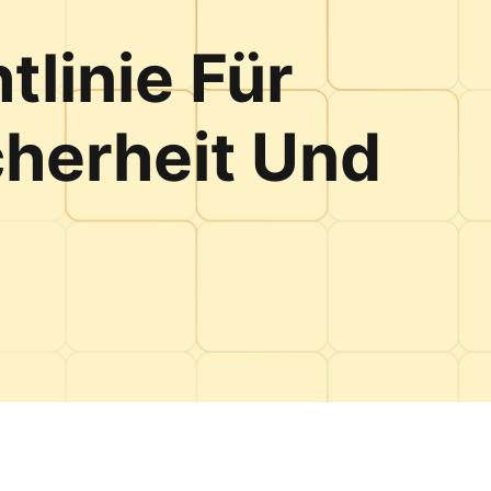
tlinie Für
cherheit Und