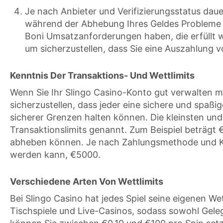
Je nach Anbieter und Verifizierungsstatus da
während der Abhebung Ihres Geldes Probleme h
Boni Umsatzanforderungen haben, die erfüllt 
um sicherzustellen, dass Sie eine Auszahlung
Kenntnis Der Transaktions- Und Wettlimits
Wenn Sie Ihr Slingo Casino-Konto gut verwalten möc
sicherzustellen, dass jeder eine sichere und spaßi
sicherer Grenzen halten können. Die kleinsten und
Transaktionslimits genannt. Zum Beispiel beträgt 
abheben können. Je nach Zahlungsmethode und Kon
werden kann, €5000.
Verschiedene Arten Von Wettlimits
Bei Slingo Casino hat jedes Spiel seine eigenen We
Tischspiele und Live-Casinos, sodass sowohl Geleg