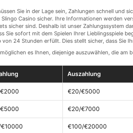
üssen Sie in der Lage sein, Zahlungen schnell und 
i Slingo Casino sicher. Ihre Informationen werden ve
ets sicher sind. Deshalb ist unser Zahlungssystem dar
dass Sie sofort mit dem Spielen Ihrer Lieblingsspiel
on 24 Stunden erfüllt. Dies stellt sicher, dass Sie I
glichen es Ihnen, diejenige auszuwählen, die am bes
ahlung
Auszahlung
/€2000
€20/€5000
/€5000
€20/€7000
/€10000
€100/€20000