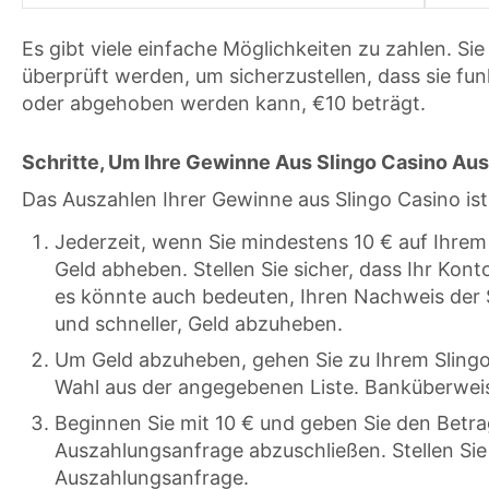
Es gibt viele einfache Möglichkeiten zu zahlen. Sie
überprüft werden, um sicherzustellen, dass sie fun
oder abgehoben werden kann, €10 beträgt.
Schritte, Um Ihre Gewinne Aus Slingo Casino Au
Das Auszahlen Ihrer Gewinne aus Slingo Casino ist 
Jederzeit, wenn Sie mindestens 10 € auf Ihrem
Geld abheben. Stellen Sie sicher, dass Ihr Kont
es könnte auch bedeuten, Ihren Nachweis der St
und schneller, Geld abzuheben.
Um Geld abzuheben, gehen Sie zu Ihrem Slingo
Wahl aus der angegebenen Liste. Banküberweisu
Beginnen Sie mit 10 € und geben Sie den Betra
Auszahlungsanfrage abzuschließen. Stellen Sie 
Auszahlungsanfrage.