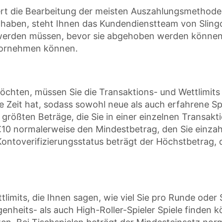
uert die Bearbeitung der meisten Auszahlungsmethod
aben, steht Ihnen das Kundendienstteam von Slingo 
werden müssen, bevor sie abgehoben werden können.
 vornehmen können.
hten, müssen Sie die Transaktions- und Wettlimits ke
ge Zeit hat, sodass sowohl neue als auch erfahrene S
 größten Beträge, die Sie in einer einzelnen Transa
€10 normalerweise den Mindestbetrag, den Sie einzah
toverifizierungsstatus beträgt der Höchstbetrag, de
ttlimits, die Ihnen sagen, wie viel Sie pro Runde ode
enheits- als auch High-Roller-Spieler Spiele finden k