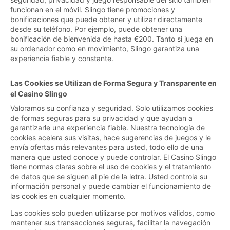
funcionan en el móvil. Slingo tiene promociones y
bonificaciones que puede obtener y utilizar directamente
desde su teléfono. Por ejemplo, puede obtener una
bonificación de bienvenida de hasta €200. Tanto si juega en
su ordenador como en movimiento, Slingo garantiza una
experiencia fiable y constante.
Las Cookies se Utilizan de Forma Segura y Transparente en
el Casino Slingo
Valoramos su confianza y seguridad. Solo utilizamos cookies
de formas seguras para su privacidad y que ayudan a
garantizarle una experiencia fiable. Nuestra tecnología de
cookies acelera sus visitas, hace sugerencias de juegos y le
envía ofertas más relevantes para usted, todo ello de una
manera que usted conoce y puede controlar. El Casino Slingo
tiene normas claras sobre el uso de cookies y el tratamiento
de datos que se siguen al pie de la letra. Usted controla su
información personal y puede cambiar el funcionamiento de
las cookies en cualquier momento.
Las cookies solo pueden utilizarse por motivos válidos, como
mantener sus transacciones seguras, facilitar la navegación