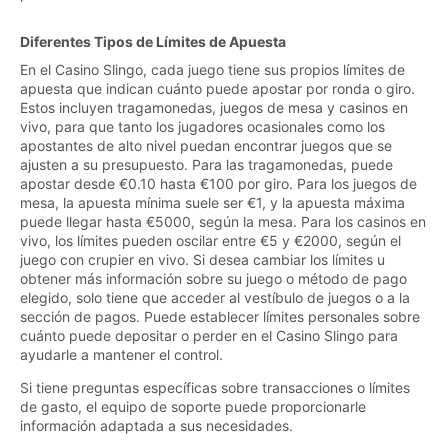
Diferentes Tipos de Límites de Apuesta
En el Casino Slingo, cada juego tiene sus propios límites de
apuesta que indican cuánto puede apostar por ronda o giro.
Estos incluyen tragamonedas, juegos de mesa y casinos en
vivo, para que tanto los jugadores ocasionales como los
apostantes de alto nivel puedan encontrar juegos que se
ajusten a su presupuesto. Para las tragamonedas, puede
apostar desde €0.10 hasta €100 por giro. Para los juegos de
mesa, la apuesta mínima suele ser €1, y la apuesta máxima
puede llegar hasta €5000, según la mesa. Para los casinos en
vivo, los límites pueden oscilar entre €5 y €2000, según el
juego con crupier en vivo. Si desea cambiar los límites u
obtener más información sobre su juego o método de pago
elegido, solo tiene que acceder al vestíbulo de juegos o a la
sección de pagos. Puede establecer límites personales sobre
cuánto puede depositar o perder en el Casino Slingo para
ayudarle a mantener el control.
Si tiene preguntas específicas sobre transacciones o límites
de gasto, el equipo de soporte puede proporcionarle
información adaptada a sus necesidades.