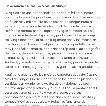
Experiencia de Casino Móvil en Slingo
Slingo ofrece una experiencia de casino móvil totalmente
optimizada para los jugadores que desean divertirse mientras
están en movimiento. No es necesario descargar nada ni
esperar: puede acceder al sitio móvil de inmediato en su
teléfono o tableta con cualquier navegador moderno. La
interfaz se adapta al dispositivo, por lo que todos los juegos
de Slingo más populares, las tragamonedas y las mesas en
vivo funcionan bien en cualquier tamaño de pantalla. En el
móvil, es fácil orientarse, con enlaces rápidos a las categorías
de juegos, depósitos seguros, promociones y atención al
cliente. Slingo funciona sin problemas tanto en iOS como en
Android, y la aplicación carga rápidamente, para que pueda
depositar dinero, jugar y retirar sus ganancias sin problemas.
Aquí tiene algunas de las mejores características del Casino
Móvil de Slingo: Puede jugar a todos los grandes juegos y ver
partidas con crupier en vivo desde su teléfono; es fácil
realizar depósitos y retiros, y puede utilizar la pantalla táctil
para gestionar su cuenta y ver el progreso de sus
bonificaciones; recibirá notificaciones push sobre ofertas y
torneos móviles especiales; y todas las funciones de
seguridad, privacidad y juego responsable del sitio también