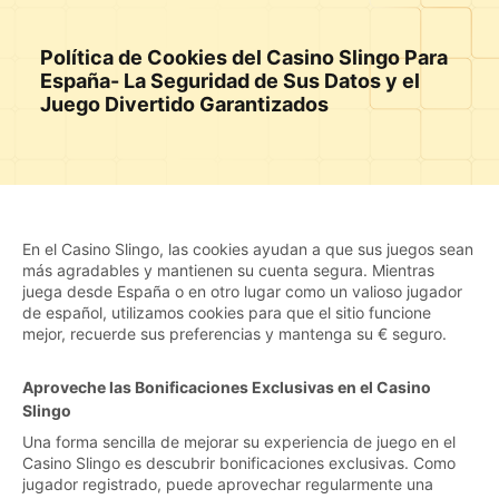
Política de Cookies del Casino Slingo Para
España- La Seguridad de Sus Datos y el
Juego Divertido Garantizados
En el Casino Slingo, las cookies ayudan a que sus juegos sean
más agradables y mantienen su cuenta segura. Mientras
juega desde España o en otro lugar como un valioso jugador
de español, utilizamos cookies para que el sitio funcione
mejor, recuerde sus preferencias y mantenga su € seguro.
Aproveche las Bonificaciones Exclusivas en el Casino
Slingo
Una forma sencilla de mejorar su experiencia de juego en el
Casino Slingo es descubrir bonificaciones exclusivas. Como
jugador registrado, puede aprovechar regularmente una