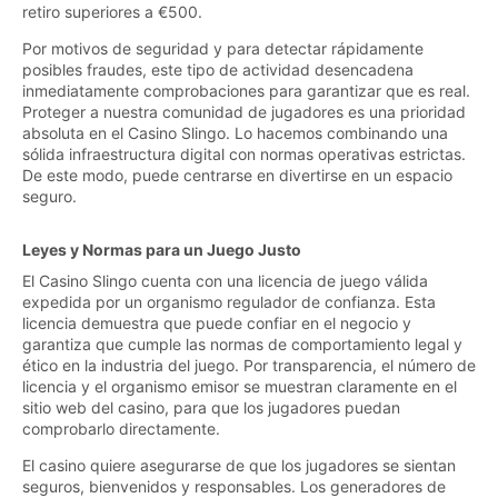
retiro superiores a €500.
Por motivos de seguridad y para detectar rápidamente
posibles fraudes, este tipo de actividad desencadena
inmediatamente comprobaciones para garantizar que es real.
Proteger a nuestra comunidad de jugadores es una prioridad
absoluta en el Casino Slingo. Lo hacemos combinando una
sólida infraestructura digital con normas operativas estrictas.
De este modo, puede centrarse en divertirse en un espacio
seguro.
Leyes y Normas para un Juego Justo
El Casino Slingo cuenta con una licencia de juego válida
expedida por un organismo regulador de confianza. Esta
licencia demuestra que puede confiar en el negocio y
garantiza que cumple las normas de comportamiento legal y
ético en la industria del juego. Por transparencia, el número de
licencia y el organismo emisor se muestran claramente en el
sitio web del casino, para que los jugadores puedan
comprobarlo directamente.
El casino quiere asegurarse de que los jugadores se sientan
seguros, bienvenidos y responsables. Los generadores de