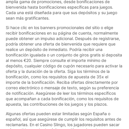
amplia gama de promociones, desde bonificaciones de
bienvenida hasta bonificaciones específicas para juegos.
Cada una está diseñada para que sus depósitos y su juego
sean más gratificantes.
Si hace clic en los banners promocionales del sitio o elige
recibir bonificaciones en su página de cuenta, normalmente
puede obtener un impulso adicional. Después de registrarse,
podría obtener una oferta de bienvenida que requiere que
realice un depósito de inmediato. Podría recibir una
bonificación igualada o un conjunto de giros gratis si deposita
al menos €20. Siempre consulte el importe mínimo de
depósito, cualquier código de cupón necesario para activar la
oferta y la duración de la oferta. Siga los términos de la
bonificación, como los requisitos de apuesta de 35x el
importe de la bonificación. Reciba ofertas directamente por
correo electrónico o mensaje de texto, según su preferencia
de notificación. Asegúrese de leer los términos específicos
que acompañan a cada bonificación, como los requisitos de
apuesta, las contribuciones de los juegos y los plazos.
Algunas ofertas pueden estar limitadas según España o
español, así que asegúrese de cumplir los requisitos antes de
reclamarlas. En el Casino Slingo, los jugadores pueden sacar