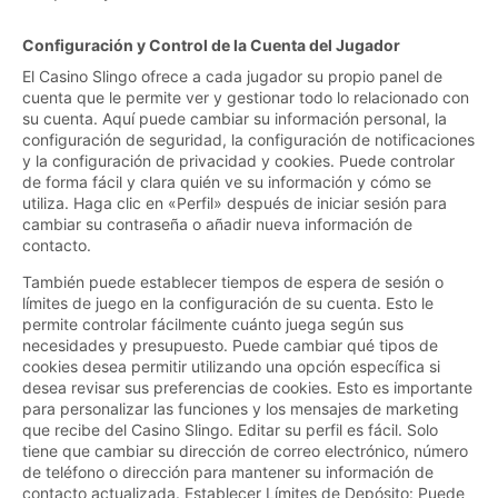
Configuración y Control de la Cuenta del Jugador
El Casino Slingo ofrece a cada jugador su propio panel de
cuenta que le permite ver y gestionar todo lo relacionado con
su cuenta. Aquí puede cambiar su información personal, la
configuración de seguridad, la configuración de notificaciones
y la configuración de privacidad y cookies. Puede controlar
de forma fácil y clara quién ve su información y cómo se
utiliza. Haga clic en «Perfil» después de iniciar sesión para
cambiar su contraseña o añadir nueva información de
contacto.
También puede establecer tiempos de espera de sesión o
límites de juego en la configuración de su cuenta. Esto le
permite controlar fácilmente cuánto juega según sus
necesidades y presupuesto. Puede cambiar qué tipos de
cookies desea permitir utilizando una opción específica si
desea revisar sus preferencias de cookies. Esto es importante
para personalizar las funciones y los mensajes de marketing
que recibe del Casino Slingo. Editar su perfil es fácil. Solo
tiene que cambiar su dirección de correo electrónico, número
de teléfono o dirección para mantener su información de
contacto actualizada. Establecer Límites de Depósito: Puede