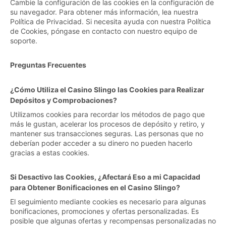
Cambie la configuración de las cookies en la configuración de
su navegador. Para obtener más información, lea nuestra
Política de Privacidad. Si necesita ayuda con nuestra Política
de Cookies, póngase en contacto con nuestro equipo de
soporte.
Preguntas Frecuentes
¿Cómo Utiliza el Casino Slingo las Cookies para Realizar
Depósitos y Comprobaciones?
Utilizamos cookies para recordar los métodos de pago que
más le gustan, acelerar los procesos de depósito y retiro, y
mantener sus transacciones seguras. Las personas que no
deberían poder acceder a su dinero no pueden hacerlo
gracias a estas cookies.
Si Desactivo las Cookies, ¿Afectará Eso a mi Capacidad
para Obtener Bonificaciones en el Casino Slingo?
El seguimiento mediante cookies es necesario para algunas
bonificaciones, promociones y ofertas personalizadas. Es
posible que algunas ofertas y recompensas personalizadas no