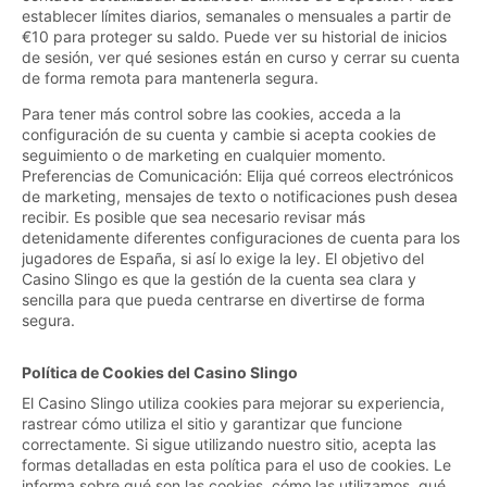
establecer límites diarios, semanales o mensuales a partir de
€10 para proteger su saldo. Puede ver su historial de inicios
de sesión, ver qué sesiones están en curso y cerrar su cuenta
de forma remota para mantenerla segura.
Para tener más control sobre las cookies, acceda a la
configuración de su cuenta y cambie si acepta cookies de
seguimiento o de marketing en cualquier momento.
Preferencias de Comunicación: Elija qué correos electrónicos
de marketing, mensajes de texto o notificaciones push desea
recibir. Es posible que sea necesario revisar más
detenidamente diferentes configuraciones de cuenta para los
jugadores de España, si así lo exige la ley. El objetivo del
Casino Slingo es que la gestión de la cuenta sea clara y
sencilla para que pueda centrarse en divertirse de forma
segura.
Política de Cookies del Casino Slingo
El Casino Slingo utiliza cookies para mejorar su experiencia,
rastrear cómo utiliza el sitio y garantizar que funcione
correctamente. Si sigue utilizando nuestro sitio, acepta las
formas detalladas en esta política para el uso de cookies. Le
informa sobre qué son las cookies, cómo las utilizamos, qué