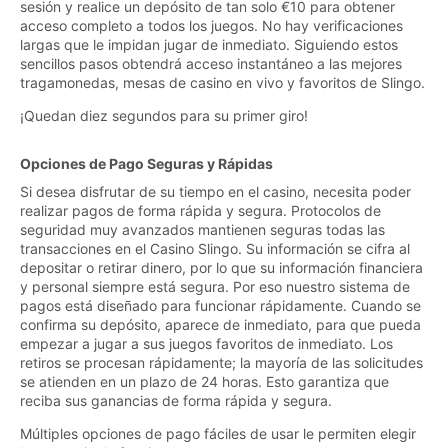
sesión y realice un depósito de tan solo €10 para obtener
acceso completo a todos los juegos. No hay verificaciones
largas que le impidan jugar de inmediato. Siguiendo estos
sencillos pasos obtendrá acceso instantáneo a las mejores
tragamonedas, mesas de casino en vivo y favoritos de Slingo.
¡Quedan diez segundos para su primer giro!
Opciones de Pago Seguras y Rápidas
Si desea disfrutar de su tiempo en el casino, necesita poder
realizar pagos de forma rápida y segura. Protocolos de
seguridad muy avanzados mantienen seguras todas las
transacciones en el Casino Slingo. Su información se cifra al
depositar o retirar dinero, por lo que su información financiera
y personal siempre está segura. Por eso nuestro sistema de
pagos está diseñado para funcionar rápidamente. Cuando se
confirma su depósito, aparece de inmediato, para que pueda
empezar a jugar a sus juegos favoritos de inmediato. Los
retiros se procesan rápidamente; la mayoría de las solicitudes
se atienden en un plazo de 24 horas. Esto garantiza que
reciba sus ganancias de forma rápida y segura.
Múltiples opciones de pago fáciles de usar le permiten elegir