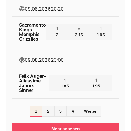
09.08.2026
20:20
Sacramento
1
x
1
Kings
Memphis
2
3.15
1.95
Grizzlies
09.08.2026
23:00
Felix Auger-
1
1
Aliassime
Jannik
1.85
1.95
Sinner
1
2
3
4
Weiter
Mehr ansehen