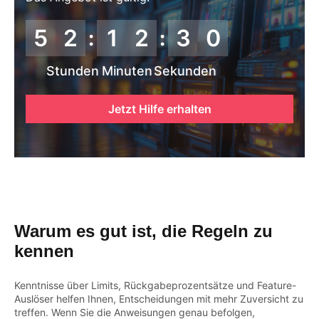
5
2
1
2
2
8
:
:
Stunden
Minuten
Sekunden
Jetzt Hilfe erhalten
Warum es gut ist, die Regeln zu
kennen
Kenntnisse über Limits, Rückgabeprozentsätze und Feature-
Auslöser helfen Ihnen, Entscheidungen mit mehr Zuversicht zu
treffen. Wenn Sie die Anweisungen genau befolgen,