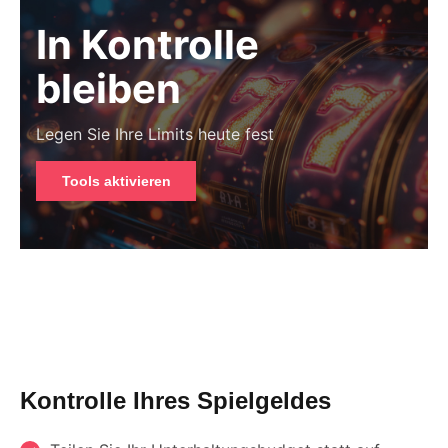
In Kontrolle
bleiben
Legen Sie Ihre Limits heute fest
Tools aktivieren
Kontrolle Ihres Spielgeldes