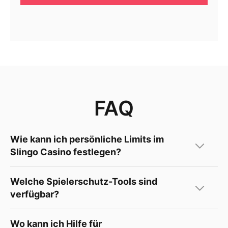
FAQ
Wie kann ich persönliche Limits im
Slingo Casino festlegen?
Welche Spielerschutz-Tools sind
verfügbar?
Wo kann ich Hilfe für