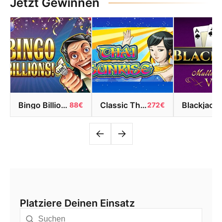
Jetzt Gewinnen
Bingo Billions
Classic Thai Sunrise
Blackjac
88€
272€
Platziere Deinen Einsatz