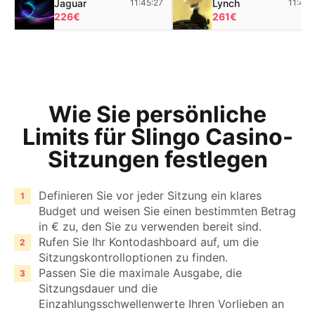
Jaguar
11:45:27
Lynch
11:45:
226€
261€
Wie Sie persönliche
Limits für Slingo Casino-
Sitzungen festlegen
Definieren Sie vor jeder Sitzung ein klares
Budget und weisen Sie einen bestimmten Betrag
in € zu, den Sie zu verwenden bereit sind.
Rufen Sie Ihr Kontodashboard auf, um die
Sitzungskontrolloptionen zu finden.
Passen Sie die maximale Ausgabe, die
Sitzungsdauer und die
Einzahlungsschwellenwerte Ihren Vorlieben an