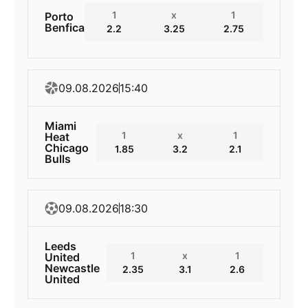
1
x
1
Porto
Benfica
2.2
3.25
2.75
09.08.2026
15:40
Miami
1
x
1
Heat
Chicago
1.85
3.2
2.1
Bulls
09.08.2026
18:30
Leeds
1
x
1
United
Newcastle
2.35
3.1
2.6
United