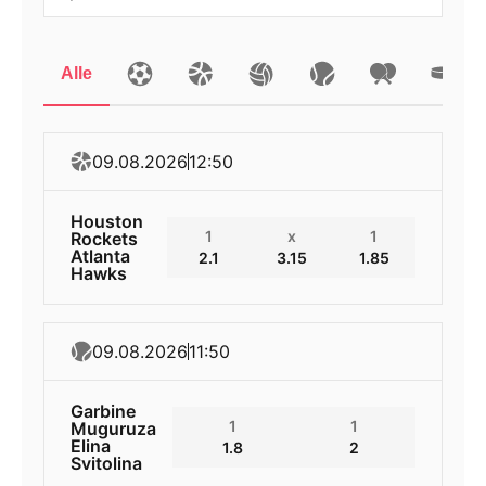
Alle
09.08.2026
12:50
Houston
1
x
1
Rockets
Atlanta
2.1
3.15
1.85
Hawks
09.08.2026
11:50
Garbine
1
1
Muguruza
Elina
1.8
2
Svitolina