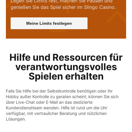
Legen Sie Limits fest, machen Sie Pausen und
genießen Sie das Spiel sicher im Slingo Casino.
Meine Limits festlegen
Hilfe und Ressourcen für
verantwortungsvolles
Spielen erhalten
Falls Sie Hilfe bei der Selbstkontrolle benötigen oder Ihr
Hobby außer Kontrolle zu geraten scheint, können Sie sich
über Live-Chat oder E-Mail an das dedizierte
Kundendienstteam wenden. Hilfe ist rund um die Uhr
verfügbar, mit vertraulicher Beratung und nützlichen
Lösungen.