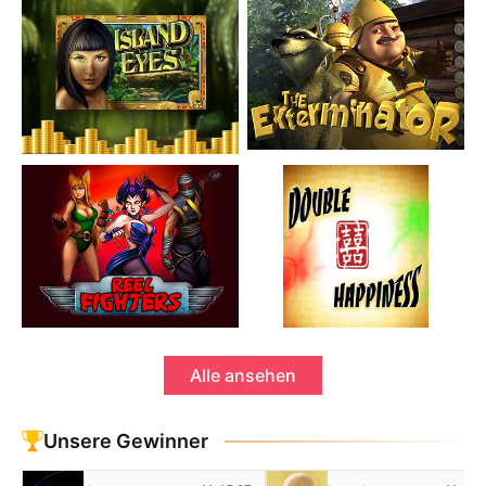
Alle ansehen
Unsere Gewinner