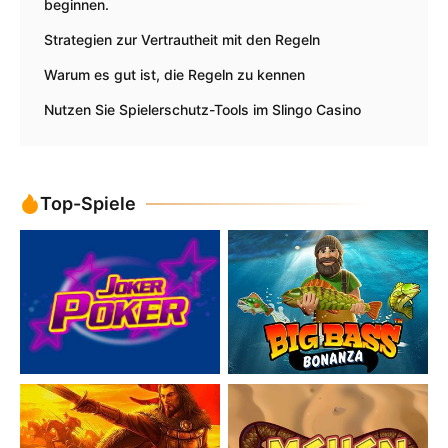
beginnen.
Strategien zur Vertrautheit mit den Regeln
Warum es gut ist, die Regeln zu kennen
Nutzen Sie Spielerschutz-Tools im Slingo Casino
Wie Sie Spaß am Online-Slingo haben und dabei im
Budget bleiben
Nützliche Tipps zur Kontrolle Ihres Geldes
Top-Spiele
Kontrolle Ihres Spielgeldes
Hilfe und Ressourcen für verantwortungsvolles
Spielen erhalten
Organisationen für Fachkräfte zur Hilfe
Selbstbewertung und Überwachung