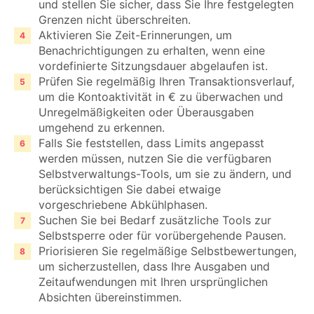
und stellen Sie sicher, dass Sie Ihre festgelegten
Grenzen nicht überschreiten.
Aktivieren Sie Zeit-Erinnerungen, um
Benachrichtigungen zu erhalten, wenn eine
vordefinierte Sitzungsdauer abgelaufen ist.
Prüfen Sie regelmäßig Ihren Transaktionsverlauf,
um die Kontoaktivität in € zu überwachen und
Unregelmäßigkeiten oder Überausgaben
umgehend zu erkennen.
Falls Sie feststellen, dass Limits angepasst
werden müssen, nutzen Sie die verfügbaren
Selbstverwaltungs-Tools, um sie zu ändern, und
berücksichtigen Sie dabei etwaige
vorgeschriebene Abkühlphasen.
Suchen Sie bei Bedarf zusätzliche Tools zur
Selbstsperre oder für vorübergehende Pausen.
Priorisieren Sie regelmäßige Selbstbewertungen,
um sicherzustellen, dass Ihre Ausgaben und
Zeitaufwendungen mit Ihren ursprünglichen
Absichten übereinstimmen.