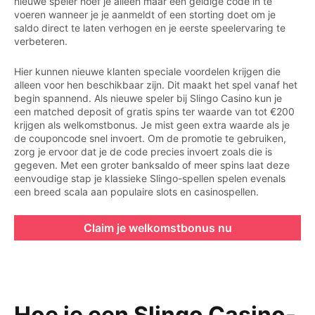
nieuwe speler hoef je alleen maar een geldige code in te
voeren wanneer je je aanmeldt of een storting doet om je
saldo direct te laten verhogen en je eerste speelervaring te
verbeteren.
Hier kunnen nieuwe klanten speciale voordelen krijgen die
alleen voor hen beschikbaar zijn. Dit maakt het spel vanaf het
begin spannend. Als nieuwe speler bij Slingo Casino kun je
een matched deposit of gratis spins ter waarde van tot €200
krijgen als welkomstbonus. Je mist geen extra waarde als je
de couponcode snel invoert. Om de promotie te gebruiken,
zorg je ervoor dat je de code precies invoert zoals die is
gegeven. Met een groter banksaldo of meer spins laat deze
eenvoudige stap je klassieke Slingo-spellen spelen evenals
een breed scala aan populaire slots en casinospellen.
Claim je welkomstbonus nu
Hoe je een Slingo Casino-