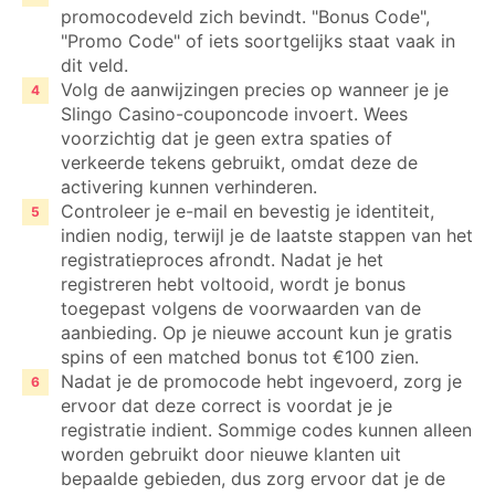
promocodeveld zich bevindt. "Bonus Code",
"Promo Code" of iets soortgelijks staat vaak in
dit veld.
Volg de aanwijzingen precies op wanneer je je
Slingo Casino-couponcode invoert. Wees
voorzichtig dat je geen extra spaties of
verkeerde tekens gebruikt, omdat deze de
activering kunnen verhinderen.
Controleer je e-mail en bevestig je identiteit,
indien nodig, terwijl je de laatste stappen van het
registratieproces afrondt. Nadat je het
registreren hebt voltooid, wordt je bonus
toegepast volgens de voorwaarden van de
aanbieding. Op je nieuwe account kun je gratis
spins of een matched bonus tot €100 zien.
Nadat je de promocode hebt ingevoerd, zorg je
ervoor dat deze correct is voordat je je
registratie indient. Sommige codes kunnen alleen
worden gebruikt door nieuwe klanten uit
bepaalde gebieden, dus zorg ervoor dat je de