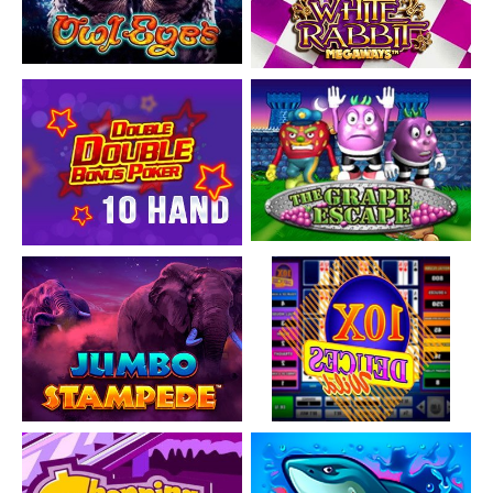
Mobiele casino-promocodes en speciale app-
aanbiedingen
Gecontroleerde beveiligingsfuncties om veilig spellen
te spelen en bonussen te gebruiken
Promocode voor Slingo Casino
FAQ