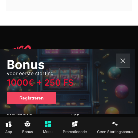
Bonus
Als u symptomen van gokverslaving opmerkt, zoek dan hulp
bij een professional. Deze website is bedoeld voor gebruikers
van 18 jaar en ouder.
voor eerste storting
1000€ + 250 FS
Registreren
Servicevoorwaarden
Toppagina's
Cookiebeleid
App
Privacybeleid
Bonus
App
Bonus
Promotiecode
Geen Stortingsbonus
Algemene voorwaarden
Promotiecode
Menu