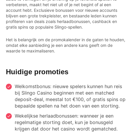
verbeteren, maakt het niet uit of je net begint of al een
account hebt. Exclusieve bonussen voor nieuwe accounts
blijven een grote trekpleister, en bestaande leden kunnen
profiteren van deals zoals herlaadbonussen, cashback en
gratis spins op populaire Slingo-spellen.
Het is belangrijk om de promokalender in de gaten te houden,
omdat elke aanbieding je een andere kans geeft om de
waarde te maximaliseren.
Huidige promoties
Welkomstbonus: nieuwe spelers kunnen hun reis
bij Slingo Casino beginnen met een matched
deposit-deal, meestal tot €100, of gratis spins op
bepaalde spellen na het doen van een storting.
Wekelijkse herlaadbonussen: wanneer je een
regelmatige storting doet, kun je bonusgeld
krijgen dat door het casino wordt gematched.