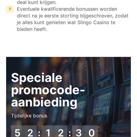
deal kunt krijgen.
Eventuele kwalificerende bonussen worden
direct na je eerste storting bijgeschreven, zodat
je alles kunt genieten wat Slingo Casino te
bieden heeft.
Speciale
promocode-
aanbieding
Tijdelijke bonus
5
2
1
2
2
8
:
: