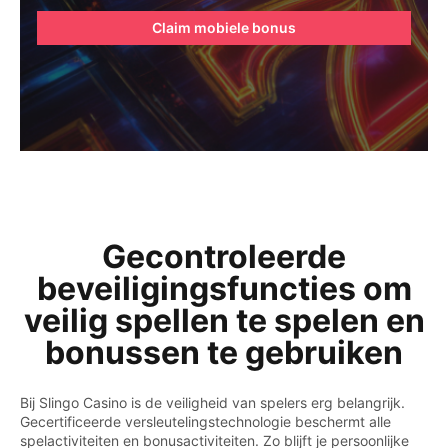
Claim mobiele bonus
Gecontroleerde
beveiligingsfuncties om
veilig spellen te spelen en
bonussen te gebruiken
Bij Slingo Casino is de veiligheid van spelers erg belangrijk.
Gecertificeerde versleutelingstechnologie beschermt alle
spelactiviteiten en bonusactiviteiten. Zo blijft je persoonlijke