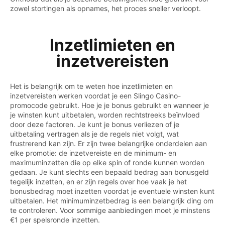
zowel stortingen als opnames, het proces sneller verloopt.
Inzetlimieten en
inzetvereisten
Het is belangrijk om te weten hoe inzetlimieten en
inzetvereisten werken voordat je een Slingo Casino-
promocode gebruikt. Hoe je je bonus gebruikt en wanneer je
je winsten kunt uitbetalen, worden rechtstreeks beïnvloed
door deze factoren. Je kunt je bonus verliezen of je
uitbetaling vertragen als je de regels niet volgt, wat
frustrerend kan zijn. Er zijn twee belangrijke onderdelen aan
elke promotie: de inzetvereiste en de minimum- en
maximuminzetten die op elke spin of ronde kunnen worden
gedaan. Je kunt slechts een bepaald bedrag aan bonusgeld
tegelijk inzetten, en er zijn regels over hoe vaak je het
bonusbedrag moet inzetten voordat je eventuele winsten kunt
uitbetalen. Het minimuminzetbedrag is een belangrijk ding om
te controleren. Voor sommige aanbiedingen moet je minstens
€1 per spelsronde inzetten.