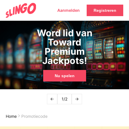
Aanmelden
Registreren
Word lid van
Toward
Premium
Jackpots!
Nu spelen
1/2
Home
Promotiecode