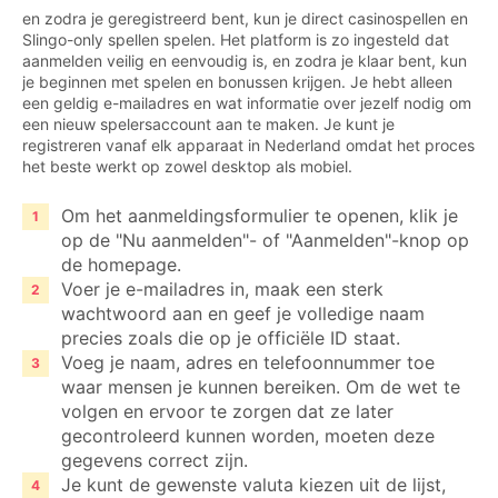
en zodra je geregistreerd bent, kun je direct casinospellen en
Slingo-only spellen spelen. Het platform is zo ingesteld dat
aanmelden veilig en eenvoudig is, en zodra je klaar bent, kun
je beginnen met spelen en bonussen krijgen. Je hebt alleen
een geldig e-mailadres en wat informatie over jezelf nodig om
een nieuw spelersaccount aan te maken. Je kunt je
registreren vanaf elk apparaat in Nederland omdat het proces
het beste werkt op zowel desktop als mobiel.
Om het aanmeldingsformulier te openen, klik je
op de "Nu aanmelden"- of "Aanmelden"-knop op
de homepage.
Voer je e-mailadres in, maak een sterk
wachtwoord aan en geef je volledige naam
precies zoals die op je officiële ID staat.
Voeg je naam, adres en telefoonnummer toe
waar mensen je kunnen bereiken. Om de wet te
volgen en ervoor te zorgen dat ze later
gecontroleerd kunnen worden, moeten deze
gegevens correct zijn.
Je kunt de gewenste valuta kiezen uit de lijst,