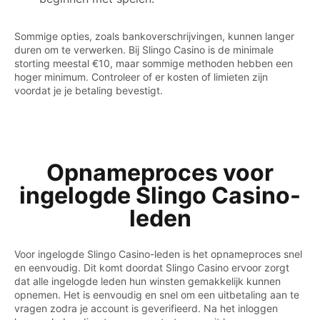
Sommige opties, zoals bankoverschrijvingen, kunnen langer
duren om te verwerken. Bij Slingo Casino is de minimale
storting meestal €10, maar sommige methoden hebben een
hoger minimum. Controleer of er kosten of limieten zijn
voordat je je betaling bevestigt.
Opnameproces voor
ingelogde Slingo Casino-
leden
Voor ingelogde Slingo Casino-leden is het opnameproces snel
en eenvoudig. Dit komt doordat Slingo Casino ervoor zorgt
dat alle ingelogde leden hun winsten gemakkelijk kunnen
opnemen. Het is eenvoudig en snel om een uitbetaling aan te
vragen zodra je account is geverifieerd. Na het inloggen