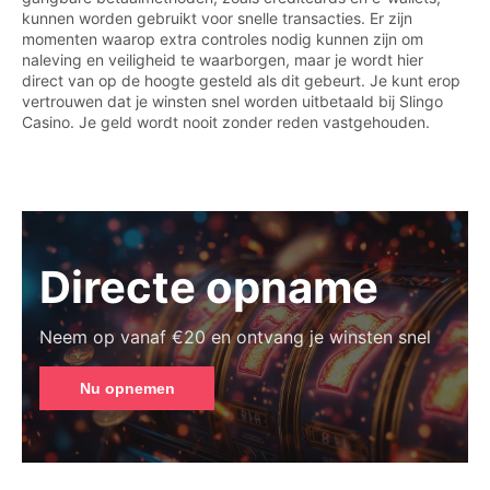
kunnen worden gebruikt voor snelle transacties. Er zijn
momenten waarop extra controles nodig kunnen zijn om
naleving en veiligheid te waarborgen, maar je wordt hier
direct van op de hoogte gesteld als dit gebeurt. Je kunt erop
vertrouwen dat je winsten snel worden uitbetaald bij Slingo
Casino. Je geld wordt nooit zonder reden vastgehouden.
Directe opname
Neem op vanaf €20 en ontvang je winsten snel
Nu opnemen