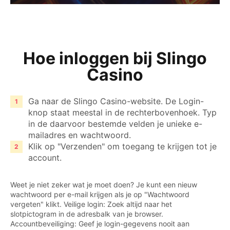
Hoe inloggen bij Slingo
Casino
Ga naar de Slingo Casino-website. De Login-
knop staat meestal in de rechterbovenhoek. Typ
in de daarvoor bestemde velden je unieke e-
mailadres en wachtwoord.
Klik op "Verzenden" om toegang te krijgen tot je
account.
Weet je niet zeker wat je moet doen? Je kunt een nieuw
wachtwoord per e-mail krijgen als je op "Wachtwoord
vergeten" klikt. Veilige login: Zoek altijd naar het
slotpictogram in de adresbalk van je browser.
Accountbeveiliging: Geef je login-gegevens nooit aan