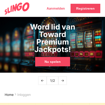
Aanmelden
Registreren
Word lid van
Toward
Premium
Jackpots!
Nu spelen
1/2
Home
Inloggen