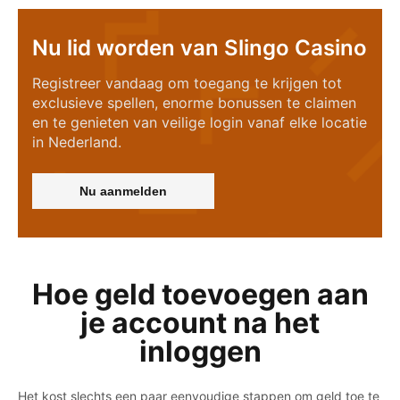
Nu lid worden van Slingo Casino
Registreer vandaag om toegang te krijgen tot
exclusieve spellen, enorme bonussen te claimen
en te genieten van veilige login vanaf elke locatie
in Nederland.
Nu aanmelden
Hoe geld toevoegen aan
je account na het
inloggen
Het kost slechts een paar eenvoudige stappen om geld toe te