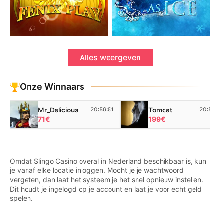
Alles weergeven
Onze Winnaars
Mr_Delicious
20:59:51
Tomcat
20:59:
71€
199€
Omdat Slingo Casino overal in Nederland beschikbaar is, kun
je vanaf elke locatie inloggen. Mocht je je wachtwoord
vergeten, dan laat het systeem je het snel opnieuw instellen.
Dit houdt je ingelogd op je account en laat je voor echt geld
spelen.